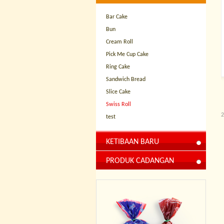
Bar Cake
Bun
Cream Roll
Pick Me Cup Cake
Ring Cake
Sandwich Bread
Slice Cake
Swiss Roll
2
test
KETIBAAN BARU
PRODUK CADANGAN