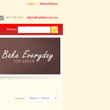
English
|
Bahasa Malaysia
+607-288 8233 ;
admin@topbaker.com.my
Mencari
susunan