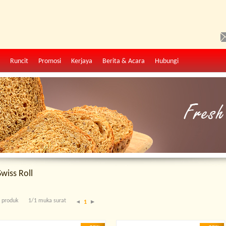
Runcit
Promosi
Kerjaya
Berita & Acara
Hubungi
Swiss Roll
 produk
1/1 muka surat
1