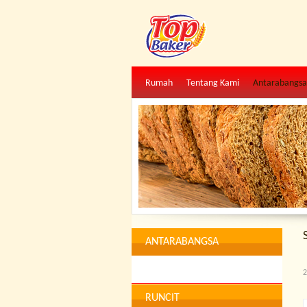
Rumah
Tentang Kami
Antarabangsa
ANTARABANGSA
2
RUNCIT