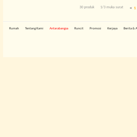
30 produk
1/3 muka surat
1
Rumah
Tentang Kami
Antarabangsa
Runcit
Promosi
Kerjaya
Berita & 