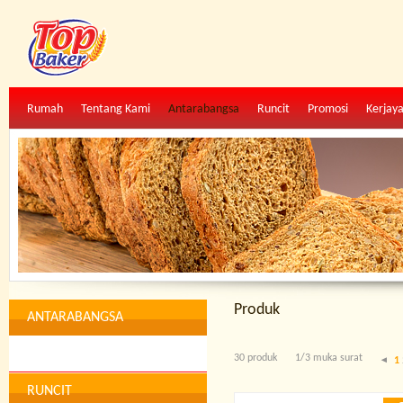
Rumah
Tentang Kami
Antarabangsa
Runcit
Promosi
Kerjay
Produk
ANTARABANGSA
30 produk
1/3 muka surat
1
RUNCIT