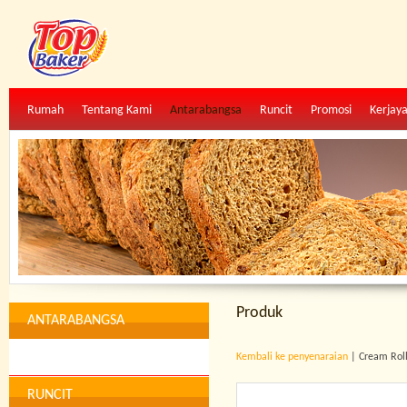
Rumah
Tentang Kami
Antarabangsa
Runcit
Promosi
Kerjay
Produk
ANTARABANGSA
Kembali ke penyenaraian
| Cream Roll
RUNCIT