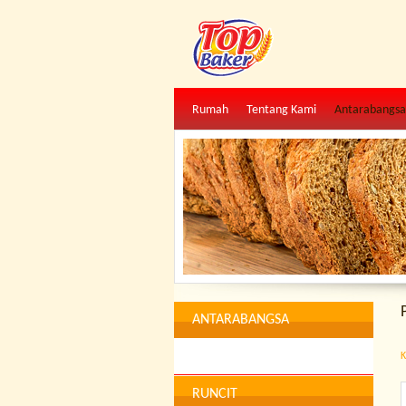
Rumah
Tentang Kami
Antarabangsa
ANTARABANGSA
K
RUNCIT