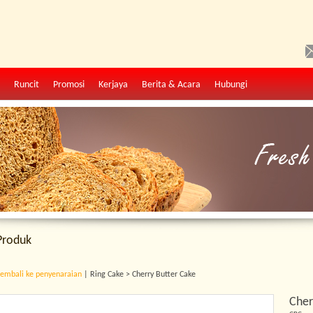
Runcit
Promosi
Kerjaya
Berita & Acara
Hubungi
Produk
embali ke penyenaraian
| Ring Cake > Cherry Butter Cake
Cher