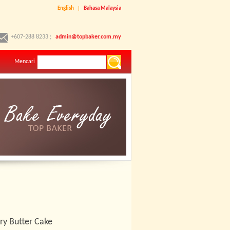
English
|
Bahasa Malaysia
+607-288 8233 ;
admin@topbaker.com.my
Mencari
ry Butter Cake