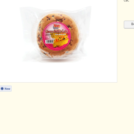
CBC
B