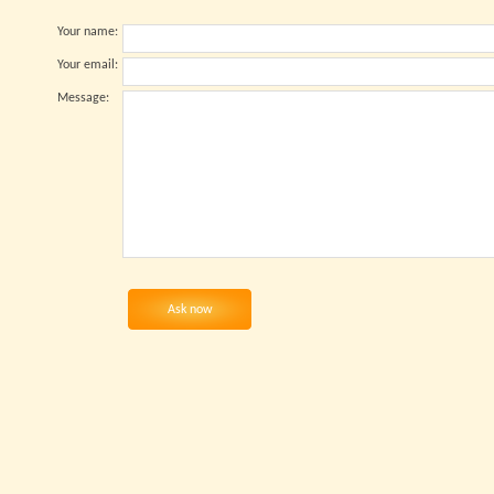
Your name
:
Your email
:
Message
:
Ask now